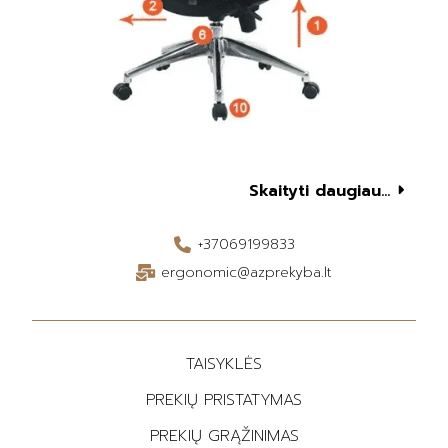
Skaityti daugiau...
+37069199833
ergonomic@azprekyba.lt
TAISYKLĖS
PREKIŲ PRISTATYMAS
PREKIŲ GRĄŽINIMAS