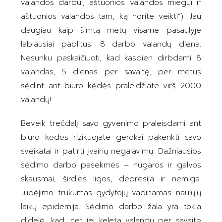
valandos darbui, aštuonios valandos miegui ir
aštuonios valandos tam, ką norite veikti“). Jau
daugiau kaip šimtą metų visame pasaulyje
labiausiai paplitusi 8 darbo valandų diena.
Nesunku paskaičiuoti, kad kasdien dirbdami 8
valandas, 5 dienas per savaitę, per metus
sėdint ant biuro kėdės praleidžiate virš 2000
valandų!
Beveik trečdalį savo gyvenimo praleisdami ant
biuro kėdės rizikuojate gerokai pakenkti savo
sveikatai ir patirti įvairių negalavimų. Dažniausios
sėdimo darbo pasekmės – nugaros ir galvos
skausmai, širdies ligos, depresija ir nemiga.
Judėjimo trūkumas gydytojų vadinamas naujųjų
laikų epidemija. Sėdimo darbo žala yra tokia
didelė, kad, net jei keletą valandų per savaitę