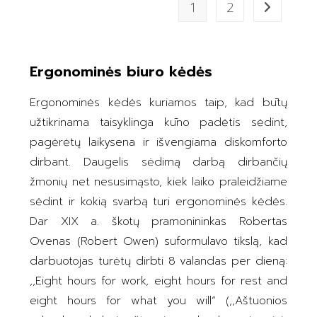
1
2
Ergonominės biuro kėdės
Ergonominės kėdės kuriamos taip, kad būtų
užtikrinama taisyklinga kūno padėtis sėdint,
pagėrėtų laikysena ir išvengiama diskomforto
dirbant. Daugelis sėdimą darbą dirbančių
žmonių net nesusimąsto, kiek laiko praleidžiame
sėdint ir kokią svarbą turi ergonominės kėdės.
Dar XIX a. škotų pramonininkas Robertas
Ovenas (Robert Owen) suformulavo tikslą, kad
darbuotojas turėtų dirbti 8 valandas per dieną:
,,Eight hours for work, eight hours for rest and
eight hours for what you will“ (,,Aštuonios