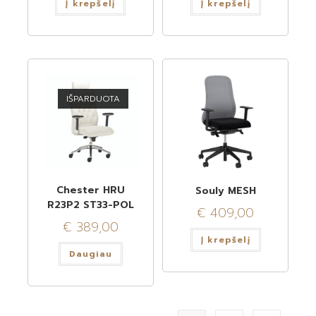
Į krepšelį
Į krepšelį
IŠPARDUOTA
Chester HRU
Souly MESH
R23P2 ST33-POL
€
409,00
€
389,00
Į krepšelį
Daugiau