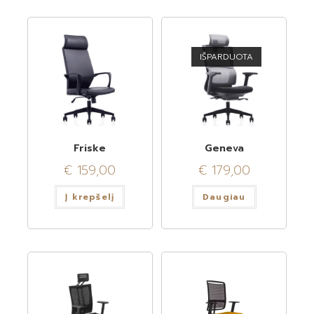
IŠPARDUOTA
Friske
Geneva
€
159,00
€
179,00
Į krepšelį
Daugiau