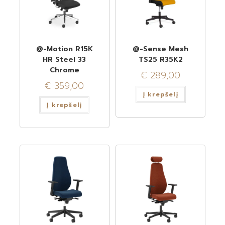
@-Motion R15K
@-Sense Mesh
HR Steel 33
TS25 R35K2
Chrome
€
289,00
€
359,00
Į krepšelį
Į krepšelį