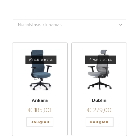
Numatytasis rikiavimas
IŠPARDUOTA
IŠPARDUOTA
Ankara
Dublin
€
185,00
€
279,00
Daugiau
Daugiau