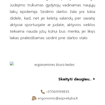
Judėjimo trūkumas gydytojų vadinamas naujųjų
laikų epidemija. Sėdimo darbo žala yra tokia
didelė, kad, net jei keletą valandų per savaitę
aktyviai sportuojate ar judate, aktyvios veiklos
teikiama nauda jūsų kūnui bus menka, jei likęs
laikas praleidžiamas sėdint prie darbo stalo.
Skaityti daugiau...
+37069199833
ergonomic@azprekyba.lt