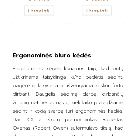
Į krepšelį
Į krepšelį
Ergonominės biuro kėdės
Ergonominės kėdės kuriamos taip, kad būtų
užtikrinama taisyklinga kūno padėtis sėdint,
pagėrėtų laikysena ir išvengiama diskomforto
dirbant. Daugelis sėdimą darbą dirbančių
žmonių net nesusimąsto, kiek laiko praleidžiame
sėdint ir kokią svarbą turi ergonominės kėdės.
Dar XIX a. škotų pramonininkas Robertas
Ovenas (Robert Owen) suformulavo tikslą, kad