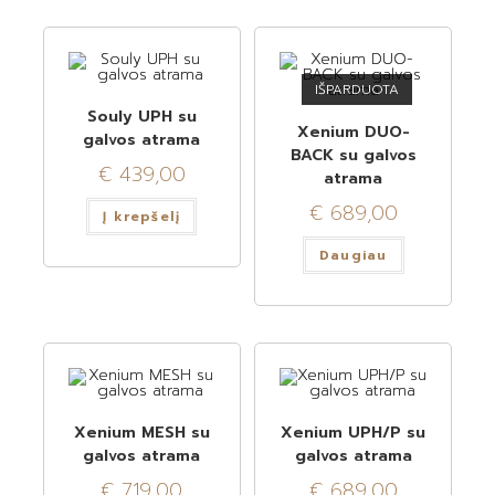
IŠPARDUOTA
Souly UPH su
Xenium DUO-
galvos atrama
BACK su galvos
€
439,00
atrama
€
689,00
Į krepšelį
Daugiau
Xenium MESH su
Xenium UPH/P su
galvos atrama
galvos atrama
€
719,00
€
689,00