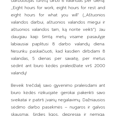
darbuotojas turėtų dirbti 8 valandas per dieną:
,,Eight hours for work, eight hours for rest and
eight hours for what you will“ (,,Aštuonios
valandos darbui, aštuonios valandos miegui ir
aštuonios valandos tam, ką norite veikti“). Jau
daugiau kaip šimtą metų visame pasaulyje
labiausiai paplitusi 8 darbo valandų diena.
Nesunku paskaičiuoti, kad kasdien dirbdami 8
valandas, 5 dienas per savaitę, per metus
sėdint ant biuro kėdės praleidžiate virš 2000
valandų!
Beveik trečdalį savo gyvenimo praleisdami ant
biuro kėdės rizikuojate gerokai pakenkti savo
sveikatai ir patirti įvairių negalavimų. Dažniausios
sėdimo darbo pasekmės – nugaros ir galvos
skausmai, širdies ligos, depresija ir nemiga.