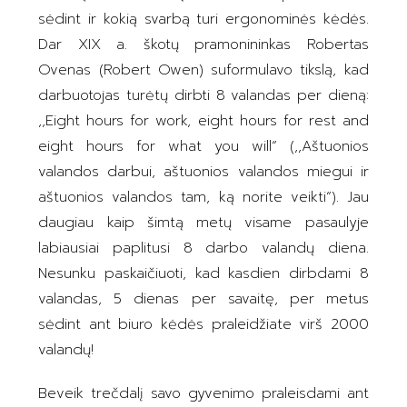
sėdint ir kokią svarbą turi ergonominės kėdės.
Dar XIX a. škotų pramonininkas Robertas
Ovenas (Robert Owen) suformulavo tikslą, kad
darbuotojas turėtų dirbti 8 valandas per dieną:
,,Eight hours for work, eight hours for rest and
eight hours for what you will“ (,,Aštuonios
valandos darbui, aštuonios valandos miegui ir
aštuonios valandos tam, ką norite veikti“). Jau
daugiau kaip šimtą metų visame pasaulyje
labiausiai paplitusi 8 darbo valandų diena.
Nesunku paskaičiuoti, kad kasdien dirbdami 8
valandas, 5 dienas per savaitę, per metus
sėdint ant biuro kėdės praleidžiate virš 2000
valandų!
Beveik trečdalį savo gyvenimo praleisdami ant