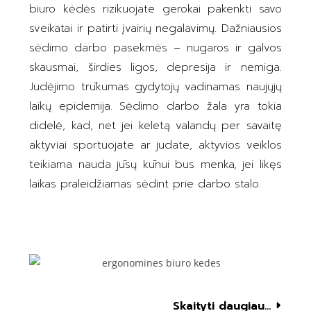
biuro kėdės rizikuojate gerokai pakenkti savo
sveikatai ir patirti įvairių negalavimų. Dažniausios
sėdimo darbo pasekmės – nugaros ir galvos
skausmai, širdies ligos, depresija ir nemiga.
Judėjimo trūkumas gydytojų vadinamas naujųjų
laikų epidemija. Sėdimo darbo žala yra tokia
didelė, kad, net jei keletą valandų per savaitę
aktyviai sportuojate ar judate, aktyvios veiklos
teikiama nauda jūsų kūnui bus menka, jei likęs
laikas praleidžiamas sėdint prie darbo stalo.
Skaityti daugiau...