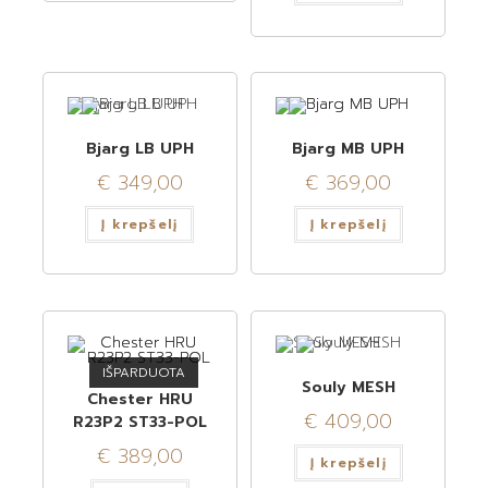
Bjarg LB UPH
Bjarg MB UPH
€
349,00
€
369,00
Į krepšelį
Į krepšelį
IŠPARDUOTA
Souly MESH
Chester HRU
€
409,00
R23P2 ST33-POL
€
389,00
Į krepšelį