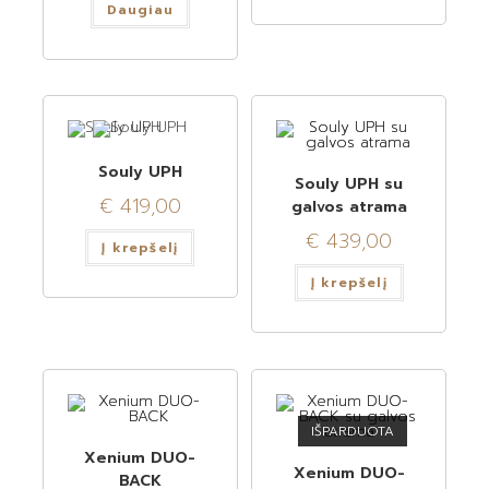
Daugiau
Souly UPH
Souly UPH su
€
419,00
galvos atrama
€
439,00
Į krepšelį
Į krepšelį
IŠPARDUOTA
Xenium DUO-
Xenium DUO-
BACK