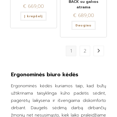
BACK su galvos
€
669,00
atrama
€
689,00
Į krepšelį
Daugiau
1
2
Ergonominės biuro kėdės
Ergonominės kėdės kuriamos taip, kad būtų
užtikrinama taisyklinga kūno padėtis sėdint,
pagėrėtų laikysena ir išvengiama diskomforto
dirbant. Daugelis sėdimą darbą dirbančių
žmonių net nesusimąsto, kiek laiko praleidžiame