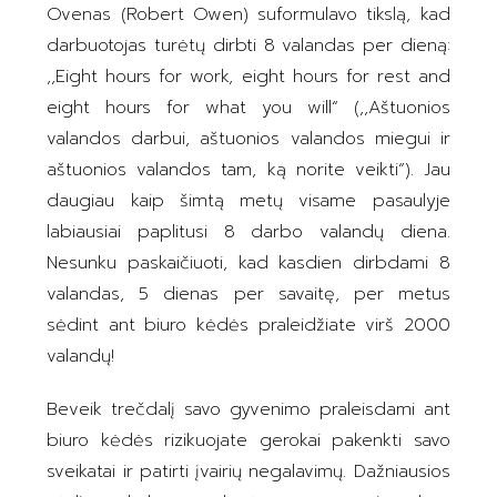
Ovenas (Robert Owen) suformulavo tikslą, kad
darbuotojas turėtų dirbti 8 valandas per dieną:
,,Eight hours for work, eight hours for rest and
eight hours for what you will“ (,,Aštuonios
valandos darbui, aštuonios valandos miegui ir
aštuonios valandos tam, ką norite veikti“). Jau
daugiau kaip šimtą metų visame pasaulyje
labiausiai paplitusi 8 darbo valandų diena.
Nesunku paskaičiuoti, kad kasdien dirbdami 8
valandas, 5 dienas per savaitę, per metus
sėdint ant biuro kėdės praleidžiate virš 2000
valandų!
Beveik trečdalį savo gyvenimo praleisdami ant
biuro kėdės rizikuojate gerokai pakenkti savo
sveikatai ir patirti įvairių negalavimų. Dažniausios