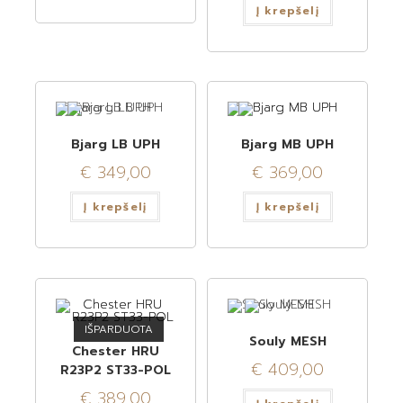
Į krepšelį
Bjarg LB UPH
Bjarg MB UPH
€
349,00
€
369,00
Į krepšelį
Į krepšelį
IŠPARDUOTA
Souly MESH
Chester HRU
€
409,00
R23P2 ST33-POL
€
389,00