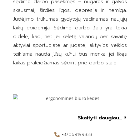
sėdimo darbo pasekmės – nugaros ir galvos
skausmai, širdies ligos, depresija ir nemiga.
Judėjimo trūkumas gydytojų vadinamas naujųjų
laikų epidemija. Sėdimo darbo žala yra tokia
didelė, kad, net jei keletą valandų per savaitę
aktyviai sportuojate ar judate, aktyvios veiklos
teikiama nauda jūsų kūnui bus menka, jei likęs
laikas praleidžiamas sėdint prie darbo stalo.
Skaityti daugiau...
+37069199833