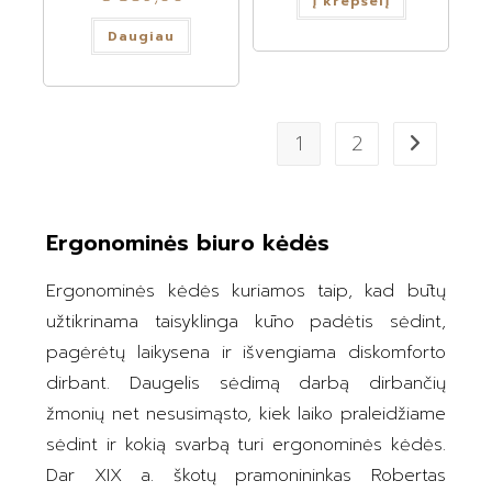
Į krepšelį
Daugiau
1
2
Ergonominės biuro kėdės
Ergonominės kėdės kuriamos taip, kad būtų
užtikrinama taisyklinga kūno padėtis sėdint,
pagėrėtų laikysena ir išvengiama diskomforto
dirbant. Daugelis sėdimą darbą dirbančių
žmonių net nesusimąsto, kiek laiko praleidžiame
sėdint ir kokią svarbą turi ergonominės kėdės.
Dar XIX a. škotų pramonininkas Robertas