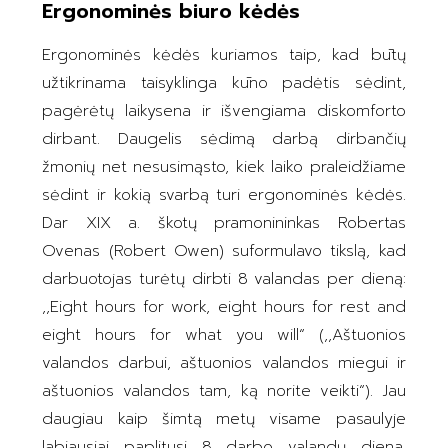
Ergonominės biuro kėdės
Ergonominės kėdės kuriamos taip, kad būtų
užtikrinama taisyklinga kūno padėtis sėdint,
pagėrėtų laikysena ir išvengiama diskomforto
dirbant. Daugelis sėdimą darbą dirbančių
žmonių net nesusimąsto, kiek laiko praleidžiame
sėdint ir kokią svarbą turi ergonominės kėdės.
Dar XIX a. škotų pramonininkas Robertas
Ovenas (Robert Owen) suformulavo tikslą, kad
darbuotojas turėtų dirbti 8 valandas per dieną:
,,Eight hours for work, eight hours for rest and
eight hours for what you will“ (,,Aštuonios
valandos darbui, aštuonios valandos miegui ir
aštuonios valandos tam, ką norite veikti“). Jau
daugiau kaip šimtą metų visame pasaulyje
labiausiai paplitusi 8 darbo valandų diena.