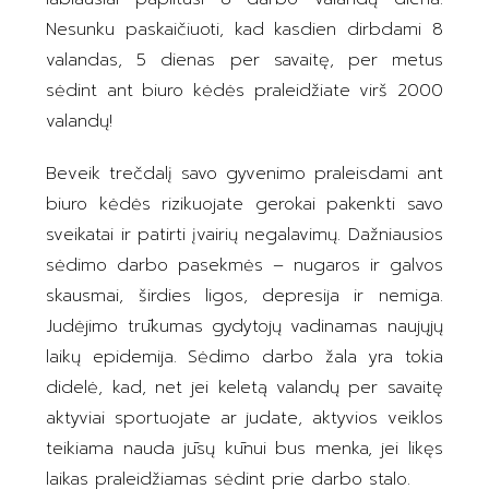
Nesunku paskaičiuoti, kad kasdien dirbdami 8
valandas, 5 dienas per savaitę, per metus
sėdint ant biuro kėdės praleidžiate virš 2000
valandų!
Beveik trečdalį savo gyvenimo praleisdami ant
biuro kėdės rizikuojate gerokai pakenkti savo
sveikatai ir patirti įvairių negalavimų. Dažniausios
sėdimo darbo pasekmės – nugaros ir galvos
skausmai, širdies ligos, depresija ir nemiga.
Judėjimo trūkumas gydytojų vadinamas naujųjų
laikų epidemija. Sėdimo darbo žala yra tokia
didelė, kad, net jei keletą valandų per savaitę
aktyviai sportuojate ar judate, aktyvios veiklos
teikiama nauda jūsų kūnui bus menka, jei likęs
laikas praleidžiamas sėdint prie darbo stalo.