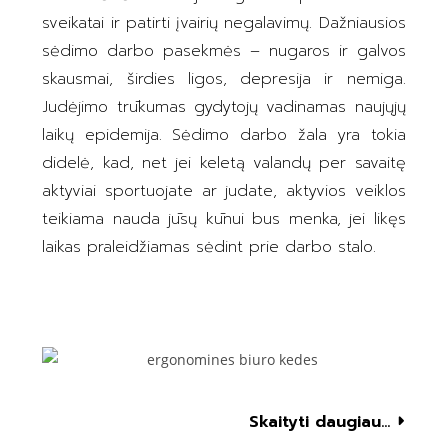
sveikatai ir patirti įvairių negalavimų. Dažniausios
sėdimo darbo pasekmės – nugaros ir galvos
skausmai, širdies ligos, depresija ir nemiga.
Judėjimo trūkumas gydytojų vadinamas naujųjų
laikų epidemija. Sėdimo darbo žala yra tokia
didelė, kad, net jei keletą valandų per savaitę
aktyviai sportuojate ar judate, aktyvios veiklos
teikiama nauda jūsų kūnui bus menka, jei likęs
laikas praleidžiamas sėdint prie darbo stalo.
Skaityti daugiau...