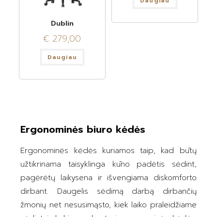
Daugiau
Dublin
€
279,00
Daugiau
Ergonominės biuro kėdės
Ergonominės kėdės kuriamos taip, kad būtų
užtikrinama taisyklinga kūno padėtis sėdint,
pagėrėtų laikysena ir išvengiama diskomforto
dirbant. Daugelis sėdimą darbą dirbančių
žmonių net nesusimąsto, kiek laiko praleidžiame