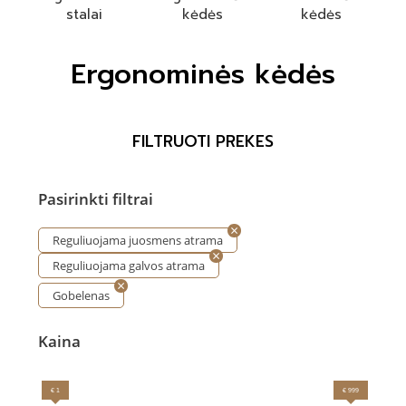
stalai
kėdės
kėdės
Ergonominės kėdės
FILTRUOTI PREKES
Pasirinkti filtrai
Reguliuojama juosmens atrama
Reguliuojama galvos atrama
Gobelenas
Kaina
€ 1
€ 999