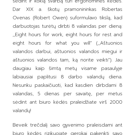
sėdint ir kokią svarbą turi ergonominės kėdės.
Dar XIX a. škotų pramonininkas Robertas
Ovenas (Robert Owen) suformulavo tikslą, kad
darbuotojas turėtų dirbti 8 valandas per dieną:
,,Eight hours for work, eight hours for rest and
eight hours for what you will“ (,,Aštuonios
valandos darbui, aštuonios valandos miegui ir
aštuonios valandos tam, ką norite veikti“). Jau
daugiau kaip šimtą metų visame pasaulyje
labiausiai paplitusi 8 darbo valandų diena.
Nesunku paskaičiuoti, kad kasdien dirbdami 8
valandas, 5 dienas per savaitę, per metus
sėdint ant biuro kėdės praleidžiate virš 2000
valandų!
Beveik trečdalį savo gyvenimo praleisdami ant
biuro kėdės rizikuojate gerokai pakenkti savo