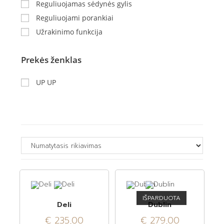
Reguliuojamas sėdynės gylis
Reguliuojami porankiai
Užrakinimo funkcija
Prekės ženklas
UP UP
IŠPARDUOTA
Deli
Dublin
€
235,00
€
279,00