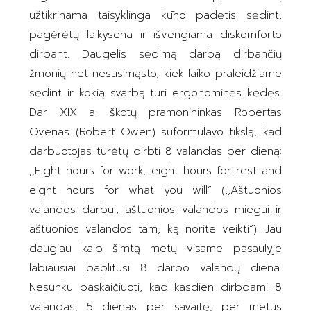
užtikrinama taisyklinga kūno padėtis sėdint,
pagėrėtų laikysena ir išvengiama diskomforto
dirbant. Daugelis sėdimą darbą dirbančių
žmonių net nesusimąsto, kiek laiko praleidžiame
sėdint ir kokią svarbą turi ergonominės kėdės.
Dar XIX a. škotų pramonininkas Robertas
Ovenas (Robert Owen) suformulavo tikslą, kad
darbuotojas turėtų dirbti 8 valandas per dieną:
,,Eight hours for work, eight hours for rest and
eight hours for what you will“ (,,Aštuonios
valandos darbui, aštuonios valandos miegui ir
aštuonios valandos tam, ką norite veikti“). Jau
daugiau kaip šimtą metų visame pasaulyje
labiausiai paplitusi 8 darbo valandų diena.
Nesunku paskaičiuoti, kad kasdien dirbdami 8
valandas, 5 dienas per savaitę, per metus