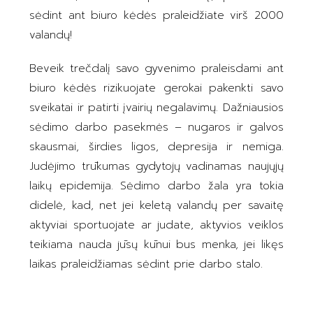
sėdint ant biuro kėdės praleidžiate virš 2000
valandų!
Beveik trečdalį savo gyvenimo praleisdami ant
biuro kėdės rizikuojate gerokai pakenkti savo
sveikatai ir patirti įvairių negalavimų. Dažniausios
sėdimo darbo pasekmės – nugaros ir galvos
skausmai, širdies ligos, depresija ir nemiga.
Judėjimo trūkumas gydytojų vadinamas naujųjų
laikų epidemija. Sėdimo darbo žala yra tokia
didelė, kad, net jei keletą valandų per savaitę
aktyviai sportuojate ar judate, aktyvios veiklos
teikiama nauda jūsų kūnui bus menka, jei likęs
laikas praleidžiamas sėdint prie darbo stalo.