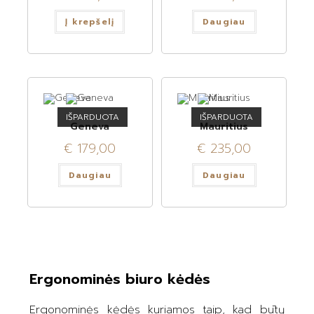
Į krepšelį
Daugiau
IŠPARDUOTA
IŠPARDUOTA
Geneva
Mauritius
€
179,00
€
235,00
Daugiau
Daugiau
Ergonominės biuro kėdės
Ergonominės kėdės kuriamos taip, kad būtų