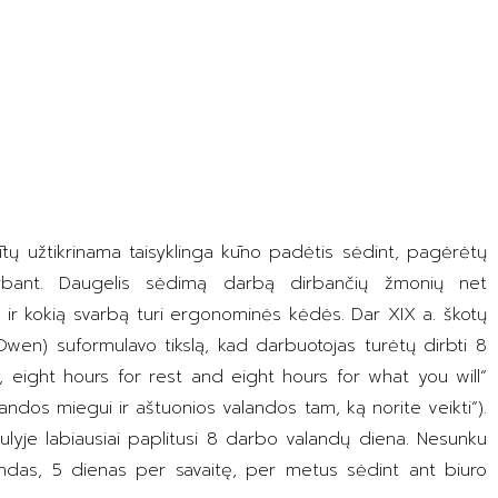
ų užtikrinama taisyklinga kūno padėtis sėdint, pagėrėtų
irbant. Daugelis sėdimą darbą dirbančių žmonių net
t ir kokią svarbą turi ergonominės kėdės. Dar XIX a. škotų
en) suformulavo tikslą, kad darbuotojas turėtų dirbti 8
, eight hours for rest and eight hours for what you will“
andos miegui ir aštuonios valandos tam, ką norite veikti“).
lyje labiausiai paplitusi 8 darbo valandų diena. Nesunku
andas, 5 dienas per savaitę, per metus sėdint ant biuro