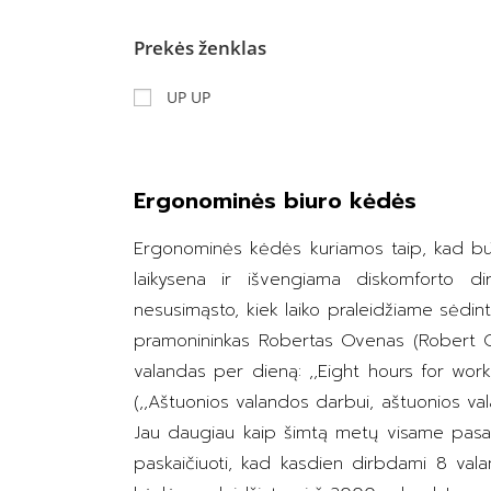
Prekės ženklas
UP UP
Ergonominės biuro kėdės
Ergonominės kėdės kuriamos taip, kad būt
laikysena ir išvengiama diskomforto d
nesusimąsto, kiek laiko praleidžiame sėdin
pramonininkas Robertas Ovenas (Robert Ow
valandas per dieną: ,,Eight hours for work
(,,Aštuonios valandos darbui, aštuonios val
Jau daugiau kaip šimtą metų visame pasau
paskaičiuoti, kad kasdien dirbdami 8 val