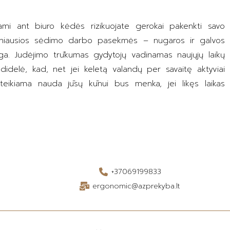
ami ant biuro kėdės rizikuojate gerokai pakenkti savo
 Dažniausios sėdimo darbo pasekmės – nugaros ir galvos
miga. Judėjimo trūkumas gydytojų vadinamas naujųjų laikų
idelė, kad, net jei keletą valandų per savaitę aktyviai
 teikiama nauda jūsų kūnui bus menka, jei likęs laikas
+37069199833
ergonomic@azprekyba.lt