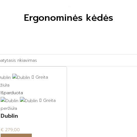
Ergonominės kėdės
Greita
žiūra
Išparduota
Greita
peržiūra
Dublin
€
279,00