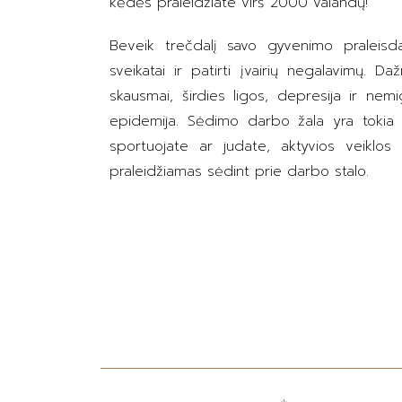
kėdės praleidžiate virš 2000 valandų!
Beveik trečdalį savo gyvenimo praleisd
sveikatai ir patirti įvairių negalavimų.
skausmai, širdies ligos, depresija ir ne
epidemija. Sėdimo darbo žala yra tokia d
sportuojate ar judate, aktyvios veiklos
praleidžiamas sėdint prie darbo stalo.