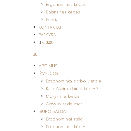
Ergonominės kėdės
Balansinės kėdės
Priedai
KONTAKTAI
PASKYRA
€ 0,00
APIE MUS
ĮŽVALGOS
Ergonominka darbo vietoje
Kaip išsirinkti biuro kėdes?
Mokykliniai baldai
Aktyvus sėdėjimas
BIURO BALDAI
Ergonominiai stalai
Ergonominės kėdės