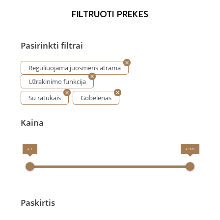
FILTRUOTI PREKES
Pasirinkti filtrai
Reguliuojama juosmens atrama
Užrakinimo funkcija
Su ratukais
Gobelenas
Kaina
€ 1
€ 999
Paskirtis