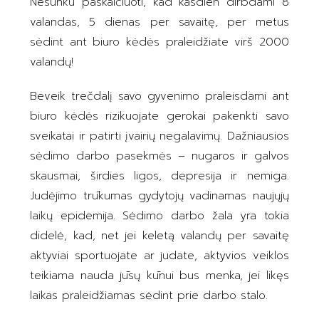
Nesunku paskaičiuoti, kad kasdien dirbdami 8
valandas, 5 dienas per savaitę, per metus
sėdint ant biuro kėdės praleidžiate virš 2000
valandų!
Beveik trečdalį savo gyvenimo praleisdami ant
biuro kėdės rizikuojate gerokai pakenkti savo
sveikatai ir patirti įvairių negalavimų. Dažniausios
sėdimo darbo pasekmės – nugaros ir galvos
skausmai, širdies ligos, depresija ir nemiga.
Judėjimo trūkumas gydytojų vadinamas naujųjų
laikų epidemija. Sėdimo darbo žala yra tokia
didelė, kad, net jei keletą valandų per savaitę
aktyviai sportuojate ar judate, aktyvios veiklos
teikiama nauda jūsų kūnui bus menka, jei likęs
laikas praleidžiamas sėdint prie darbo stalo.