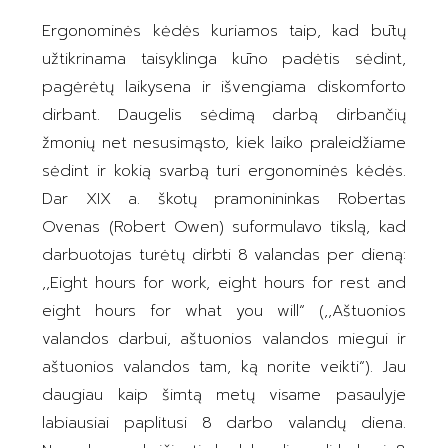
Ergonominės kėdės kuriamos taip, kad būtų
užtikrinama taisyklinga kūno padėtis sėdint,
pagėrėtų laikysena ir išvengiama diskomforto
dirbant. Daugelis sėdimą darbą dirbančių
žmonių net nesusimąsto, kiek laiko praleidžiame
sėdint ir kokią svarbą turi ergonominės kėdės.
Dar XIX a. škotų pramonininkas Robertas
Ovenas (Robert Owen) suformulavo tikslą, kad
darbuotojas turėtų dirbti 8 valandas per dieną:
,,Eight hours for work, eight hours for rest and
eight hours for what you will“ (,,Aštuonios
valandos darbui, aštuonios valandos miegui ir
aštuonios valandos tam, ką norite veikti“). Jau
daugiau kaip šimtą metų visame pasaulyje
labiausiai paplitusi 8 darbo valandų diena.