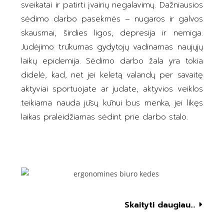
sveikatai ir patirti įvairių negalavimų. Dažniausios
sėdimo darbo pasekmės – nugaros ir galvos
skausmai, širdies ligos, depresija ir nemiga.
Judėjimo trūkumas gydytojų vadinamas naujųjų
laikų epidemija. Sėdimo darbo žala yra tokia
didelė, kad, net jei keletą valandų per savaitę
aktyviai sportuojate ar judate, aktyvios veiklos
teikiama nauda jūsų kūnui bus menka, jei likęs
laikas praleidžiamas sėdint prie darbo stalo.
Skaityti daugiau...