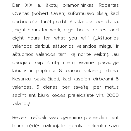
Dar XIX a. škotų pramonininkas Robertas
Ovenas (Robert Owen) suformulavo tikslą, kad
darbuotojas turėtų dirbti 8 valandas per dieną:
,,Eight hours for work, eight hours for rest and
eight hours for what you will“ (,,Aštuonios
valandos darbui, aštuonios valandos miegui ir
aštuonios valandos tam, ką norite veikti“). Jau
daugiau kaip šimtą metų visame pasaulyje
labiausiai paplitusi 8 darbo valandų diena.
Nesunku paskaičiuoti, kad kasdien dirbdami 8
valandas, 5 dienas per savaitę, per metus
sėdint ant biuro kėdės praleidžiate virš 2000
valandų!
Beveik trečdalį savo gyvenimo praleisdami ant
biuro kėdės rizikuojate gerokai pakenkti savo