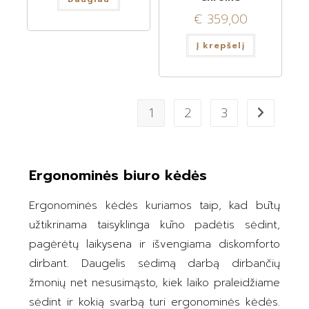
€
359,00
Į krepšelį
1
2
3
Ergonominės biuro kėdės
Ergonominės kėdės kuriamos taip, kad būtų
užtikrinama taisyklinga kūno padėtis sėdint,
pagėrėtų laikysena ir išvengiama diskomforto
dirbant. Daugelis sėdimą darbą dirbančių
žmonių net nesusimąsto, kiek laiko praleidžiame
sėdint ir kokią svarbą turi ergonominės kėdės.