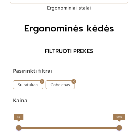
Ergonominiai stalai
Ergonominės kėdės
FILTRUOTI PREKES
Pasirinkti filtrai
Su ratukais
Gobelenas
Kaina
€ 1
€ 999