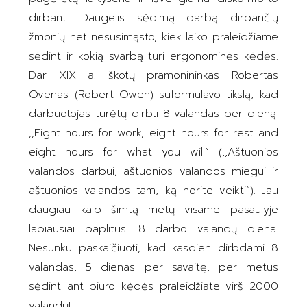
dirbant. Daugelis sėdimą darbą dirbančių
žmonių net nesusimąsto, kiek laiko praleidžiame
sėdint ir kokią svarbą turi ergonominės kėdės.
Dar XIX a. škotų pramonininkas Robertas
Ovenas (Robert Owen) suformulavo tikslą, kad
darbuotojas turėtų dirbti 8 valandas per dieną:
,,Eight hours for work, eight hours for rest and
eight hours for what you will“ (,,Aštuonios
valandos darbui, aštuonios valandos miegui ir
aštuonios valandos tam, ką norite veikti“). Jau
daugiau kaip šimtą metų visame pasaulyje
labiausiai paplitusi 8 darbo valandų diena.
Nesunku paskaičiuoti, kad kasdien dirbdami 8
valandas, 5 dienas per savaitę, per metus
sėdint ant biuro kėdės praleidžiate virš 2000
valandų!