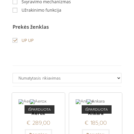
Svyravimo mechanizmas
Užrakinimo funkcija
Prekės ženklas
UP UP
IŠPARDUOTA
IŠPARDUOTA
Aerox
Ankara
€
289,00
€
185,00