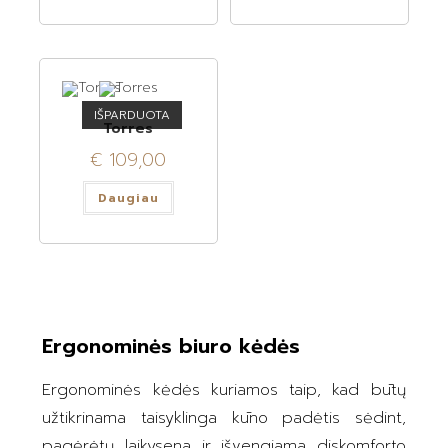
IŠPARDUOTA
Torres
€
109,00
Daugiau
Ergonominės biuro kėdės
Ergonominės kėdės kuriamos taip, kad būtų
užtikrinama taisyklinga kūno padėtis sėdint,
pagėrėtų laikysena ir išvengiama diskomforto