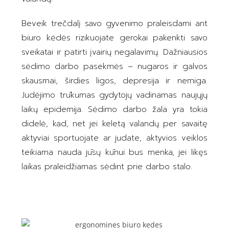
Beveik trečdalį savo gyvenimo praleisdami ant
biuro kėdės rizikuojate gerokai pakenkti savo
sveikatai ir patirti įvairių negalavimų. Dažniausios
sėdimo darbo pasekmės – nugaros ir galvos
skausmai, širdies ligos, depresija ir nemiga.
Judėjimo trūkumas gydytojų vadinamas naujųjų
laikų epidemija. Sėdimo darbo žala yra tokia
didelė, kad, net jei keletą valandų per savaitę
aktyviai sportuojate ar judate, aktyvios veiklos
teikiama nauda jūsų kūnui bus menka, jei likęs
laikas praleidžiamas sėdint prie darbo stalo.