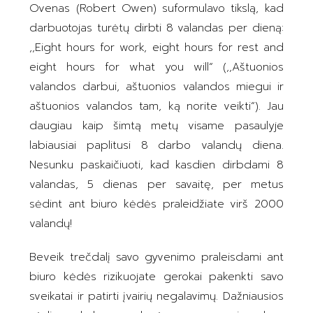
Ovenas (Robert Owen) suformulavo tikslą, kad
darbuotojas turėtų dirbti 8 valandas per dieną:
,,Eight hours for work, eight hours for rest and
eight hours for what you will“ (,,Aštuonios
valandos darbui, aštuonios valandos miegui ir
aštuonios valandos tam, ką norite veikti“). Jau
daugiau kaip šimtą metų visame pasaulyje
labiausiai paplitusi 8 darbo valandų diena.
Nesunku paskaičiuoti, kad kasdien dirbdami 8
valandas, 5 dienas per savaitę, per metus
sėdint ant biuro kėdės praleidžiate virš 2000
valandų!
Beveik trečdalį savo gyvenimo praleisdami ant
biuro kėdės rizikuojate gerokai pakenkti savo
sveikatai ir patirti įvairių negalavimų. Dažniausios