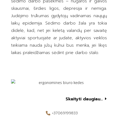
sėdimo darbo pasekmės – nugaros ir galvos
skausmai, širdies ligos, depresija ir nemiga.
Judėjimo trūkumas gydytojų vadinamas naujųjų
laikų epidemija. Sėdimo darbo žala yra tokia
didelė, kad, net jei keletą valandų per savaitę
aktyviai sportuojate ar judate, aktyvios veiklos
teikiama nauda jūsų kūnui bus menka, jei likęs
laikas praleidžiamas sėdint prie darbo stalo.
Skaityti daugiau...
+37069199833