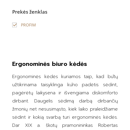
Prekės ženklas
PROFIM
Ergonominės biuro kėdės
Ergonominės kėdės kuriamos taip, kad būtų
užtikrinama taisyklinga kūno padėtis sėdint,
pagėrėtų laikysena ir išvengiama diskomforto
dirbant. Daugelis sėdimą darbą dirbančių
žmonių net nesusimąsto, kiek laiko praleidžiame
sėdint ir kokią svarbą turi ergonominės kėdės.
Dar XIX a. škotų pramonininkas Robertas