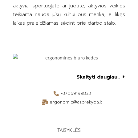
aktyviai sportuojate ar judate, aktyvios veiklos
teikiama nauda jūsų kūnui bus menka, jei likęs
laikas praleidžiamas sėdint prie darbo stalo.
Skaityti daugiau...
+37069199833
ergonomic@azprekyba.lt
TAISYKLĖS