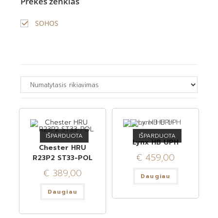
Prekės ženklas
SOHOS
IŠPARDUOTA
IŠPARDUOTA
Lynx HB UPH
Chester HRU
€
459,00
R23P2 ST33-POL
€
389,00
Daugiau
Daugiau