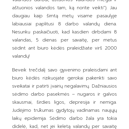
aštuonios valandos tam, ką norite veikti“). Jau
daugiau kaip šimtą metų visame pasaulyje
labiausiai paplitusi 8 darbo valandų diena.
Nesunku paskaičiuoti, kad kasdien dirbdami 8
valandas, 5 dienas per savaitę, per metus
sėdint ant biuro kėdės praleidžiate virš 2000
valandų!
Beveik trečdalį savo gyvenimo praleisdami ant
biuro kėdės rizikuojate gerokai pakenkti savo
sveikatai ir patirti įvairių negalavimų. Dažniausios
sėdimo darbo pasekmės – nugaros ir galvos
skausmai, širdies ligos, depresija ir nemiga.
Judėjimo trūkumas gydytojų vadinamas naujųjų
laikų epidemija. Sėdimo darbo žala yra tokia
didelė, kad, net jei keletą valandų per savaitę