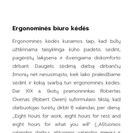
Ergonominės biuro kėdės
Ergonominės kėdės kuriamos taip, kad būtų
užtikrinama taisyklinga kūno padėtis sėdint,
pagėrėtų laikysena ir išvengiama diskomforto
dirbant. Daugelis sėdimą darbą dirbančių
žmonių net nesusimąsto, kiek laiko praleidžiame
sėdint ir kokią svarbą turi ergonominės kėdės.
Dar XIX a. škotų pramonininkas Robertas
Ovenas (Robert Owen) suformulavo tikslą, kad
darbuotojas turėtų dirbti 8 valandas per dieną:
,,Eight hours for work, eight hours for rest and
eight hours for what you will“ (,,Aštuonios
valandos darbui, aštuonios valandos miegui ir