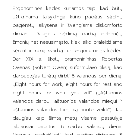
Ergonominės kėdės kuriamos taip, kad būtų
užtikrinama taisyklinga kūno padėtis sėdint,
pagėrėtų laikysena ir išvengiama diskomforto
dirbant. Daugelis sėdimą darbą dirbančių
žmonių net nesusimąsto, kiek laiko praleidžiame
sėdint ir kokią svarbą turi ergonominės kėdės.
Dar XIX a. škotų pramonininkas Robertas
Ovenas (Robert Owen) suformulavo tikslą, kad
darbuotojas turėtų dirbti 8 valandas per dieną:
,,Eight hours for work, eight hours for rest and
eight hours for what you will“ (,,Aštuonios
valandos darbui, aštuonios valandos miegui ir
aštuonios valandos tam, ką norite veikti“). Jau
daugiau kaip šimtą metų visame pasaulyje
labiausiai paplitusi 8 darbo valandų diena.
Nesunku paskaičiuoti, kad kasdien dirbdami 8