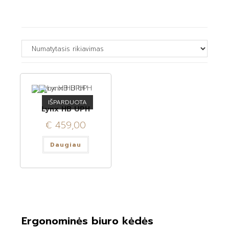
IŠPARDUOTA
Lynx HB UPH
€
459,00
Daugiau
Ergonominės biuro kėdės