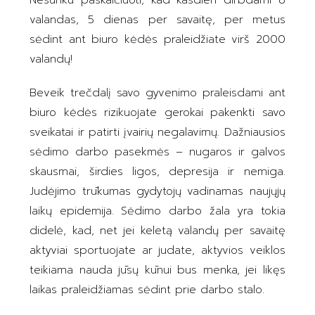
valandas, 5 dienas per savaitę, per metus
sėdint ant biuro kėdės praleidžiate virš 2000
valandų!
Beveik trečdalį savo gyvenimo praleisdami ant
biuro kėdės rizikuojate gerokai pakenkti savo
sveikatai ir patirti įvairių negalavimų. Dažniausios
sėdimo darbo pasekmės – nugaros ir galvos
skausmai, širdies ligos, depresija ir nemiga.
Judėjimo trūkumas gydytojų vadinamas naujųjų
laikų epidemija. Sėdimo darbo žala yra tokia
didelė, kad, net jei keletą valandų per savaitę
aktyviai sportuojate ar judate, aktyvios veiklos
teikiama nauda jūsų kūnui bus menka, jei likęs
laikas praleidžiamas sėdint prie darbo stalo.