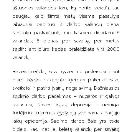
aštuonios valandos tam, ką norite veikti“). Jau
daugiau kaip šimtą metų visame pasaulyje
labiausiai paplitusi 8 darbo valandų diena.
Nesunku paskaičiuoti, kad kasdien dirbdami 8
valandas, 5 dienas per savaitę, per metus
sėdint ant biuro kėdės praleidžiate virš 2000
valandų!
Beveik trečdalį savo gyvenimo praleisdami ant
biuro kėdės rizikuojate gerokai pakenkti savo
sveikatai ir patirti įvairių negalavimų. Dažniausios
sėdimo darbo pasekmės – nugaros ir galvos
skausmai, širdies ligos, depresija ir nemiga.
Judėjimo trūkumas gydytojų vadinamas naujųjų
laikų epidemija. Sėdimo darbo žala yra tokia
didelė, kad, net jei keletą valandų per savaitę