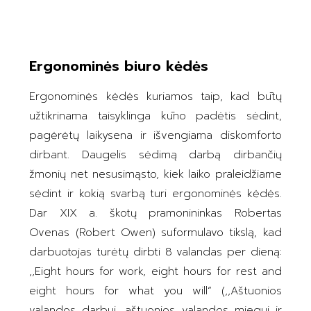
Ergonominės biuro kėdės
Ergonominės kėdės kuriamos taip, kad būtų
užtikrinama taisyklinga kūno padėtis sėdint,
pagėrėtų laikysena ir išvengiama diskomforto
dirbant. Daugelis sėdimą darbą dirbančių
žmonių net nesusimąsto, kiek laiko praleidžiame
sėdint ir kokią svarbą turi ergonominės kėdės.
Dar XIX a. škotų pramonininkas Robertas
Ovenas (Robert Owen) suformulavo tikslą, kad
darbuotojas turėtų dirbti 8 valandas per dieną:
,,Eight hours for work, eight hours for rest and
eight hours for what you will“ (,,Aštuonios
valandos darbui, aštuonios valandos miegui ir