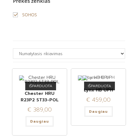
Prekės ženklas
SOHOS
IŠPARDUOTA
IŠPARDUOTA
Lynx HB UPH
Chester HRU
€
459,00
R23P2 ST33-POL
€
389,00
Daugiau
Daugiau