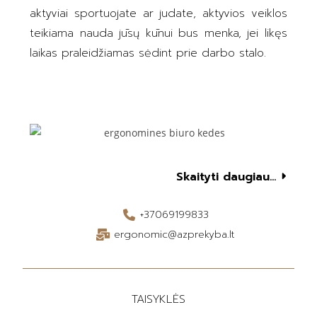
aktyviai sportuojate ar judate, aktyvios veiklos
teikiama nauda jūsų kūnui bus menka, jei likęs
laikas praleidžiamas sėdint prie darbo stalo.
Skaityti daugiau...
+37069199833
ergonomic@azprekyba.lt
TAISYKLĖS