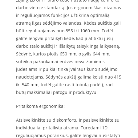
darbo vietoje standartą. Jos ergonomiškas dizainas
ir reguliuojamos funkcijos užtikrina optimalią
atramą ilgas sėdėjimo valandas. Kėdės aukštis gali
būti reguliuojamas nuo 855 iki 1060 mm. Todėl
galite lengvai pritaikyti kėdę, kad ji atitiktų jūsų
darbo stalo aukštį ir išlaikytų taisyklingą laikyseną.
Sėdynė, kurios plotis 650 mm, o gylis 644 mm,
suteikia pakankamai erdvės nevaržomiems
judesiams ir puikiai tinka įvairaus kūno sudėjimo
naudotojams. Sėdynės aukštį galima keisti nuo 415
iki 540 mm, todėl galite rasti tobulą padėtį, kad
būtų maksimaliai patogu ir produktyvu.
Pritaikoma ergonomika:
Atsisveikinkite su diskomfortu ir pasisveikinkite su
individualiai pritaikyta atrama. Turėdami 1D
reguliuojamus porankius, galite lengvai nusistatyti