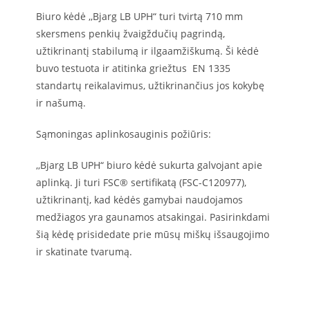
Biuro kėdė ,,Bjarg LB UPH“ turi tvirtą 710 mm
skersmens penkių žvaigždučių pagrindą,
užtikrinantį stabilumą ir ilgaamžiškumą. Ši kėdė
buvo testuota ir atitinka griežtus EN 1335
standartų reikalavimus, užtikrinančius jos kokybę
ir našumą.
Sąmoningas aplinkosauginis požiūris:
,,Bjarg LB UPH“ biuro kėdė sukurta galvojant apie
aplinką. Ji turi FSC® sertifikatą (FSC-C120977),
užtikrinantį, kad kėdės gamybai naudojamos
medžiagos yra gaunamos atsakingai. Pasirinkdami
šią kėdę prisidedate prie mūsų miškų išsaugojimo
ir skatinate tvarumą.