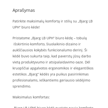
Aprašymas
Patirkite maksimalų komfortą ir stilių su ,,Bjarg LB
UPH“ biuro kėde!
Pristatome ,,Bjarg LB UPH“ biuro kėdę – tobulą
išskirtinio komforto, šiuolaikinio dizaino ir
aukščiausios kokybės funkcionalumo derinį. Ši
kėdė buvo sukurta taip, kad paverstų jūsų darbo
vietą produktyvumo ir atsipalaidavimo oaze. Dėl
kruopščiai apgalvotos ergonomikos ir elegantiškos
estetikos ,,Bjarg“ kėdės yra puikus pasirinkimas
profesionalams, ieškantiems geriausio sėdėjimo
sprendimo.
Maksimalus komfortas:
,,Bjarg LB UPH“ biuro kėdė nustato naują komforto