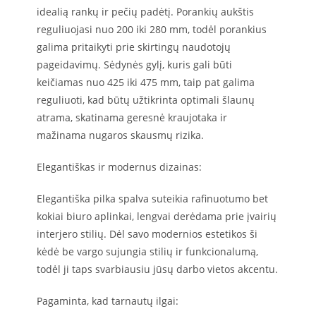
idealią rankų ir pečių padėtį. Porankių aukštis
reguliuojasi nuo 200 iki 280 mm, todėl porankius
galima pritaikyti prie skirtingų naudotojų
pageidavimų. Sėdynės gylį, kuris gali būti
keičiamas nuo 425 iki 475 mm, taip pat galima
reguliuoti, kad būtų užtikrinta optimali šlaunų
atrama, skatinama geresnė kraujotaka ir
mažinama nugaros skausmų rizika.
Elegantiškas ir modernus dizainas:
Elegantiška pilka spalva suteikia rafinuotumo bet
kokiai biuro aplinkai, lengvai derėdama prie įvairių
interjero stilių. Dėl savo modernios estetikos ši
kėdė be vargo sujungia stilių ir funkcionalumą,
todėl ji taps svarbiausiu jūsų darbo vietos akcentu.
Pagaminta, kad tarnautų ilgai: