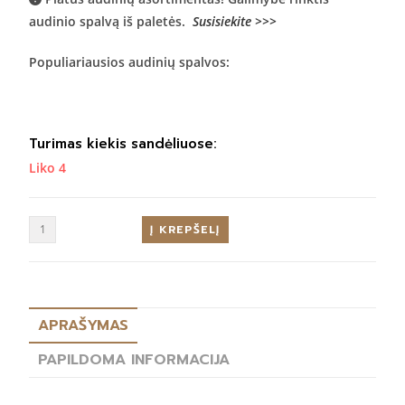
audinio spalvą iš paletės.
Susisiekite >>>
Populiariausios audinių spalvos:
Turimas kiekis sandėliuose:
Liko 4
Į KREPŠELĮ
APRAŠYMAS
PAPILDOMA INFORMACIJA