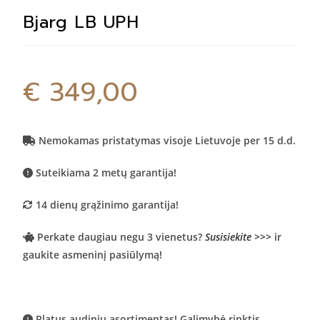
Bjarg LB UPH
€
349,00
Nemokamas pristatymas visoje Lietuvoje per 15 d.d.
Suteikiama 2 metų garantija!
14 dienų grąžinimo garantija!
Perkate daugiau negu 3 vienetus?
Susisiekite >>>
ir
gaukite asmeninį pasiūlymą!
Platus audinių asortimentas! Galimybė rinktis