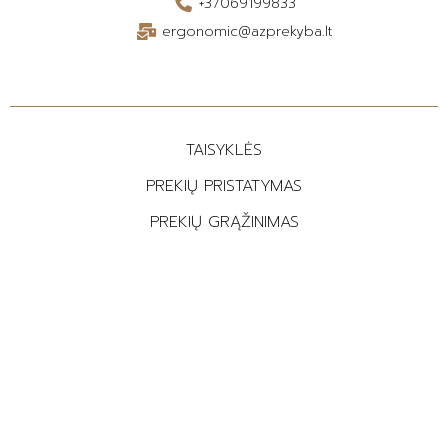
+37069199833
ergonomic@azprekyba.lt
TAISYKLĖS
PREKIŲ PRISTATYMAS
PREKIŲ GRĄŽINIMAS