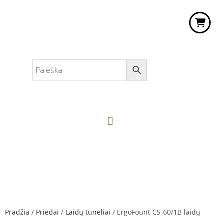
Pradžia
/
Priedai
/
Laidų tuneliai
/ ErgoFount CS-60/1B laidų