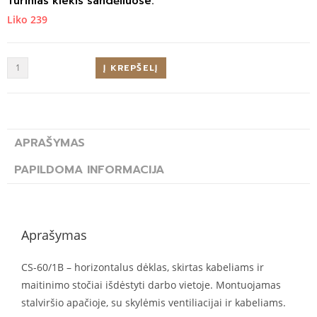
Turimas kiekis sandėliuose:
Liko 239
Į KREPŠELĮ
APRAŠYMAS
PAPILDOMA INFORMACIJA
Aprašymas
CS-60/1B – horizontalus dėklas, skirtas kabeliams ir
maitinimo stočiai išdėstyti darbo vietoje. Montuojamas
stalviršio apačioje, su skylėmis ventiliacijai ir kabeliams.