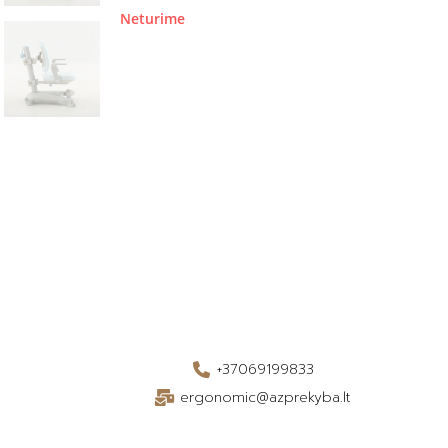
Neturime
+37069199833
ergonomic@azprekyba.lt