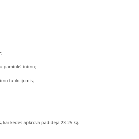
;
su paminkštinimu;
vimo funkcijomis;
s, kai kėdės apkrova padidėja 23-25 kg.