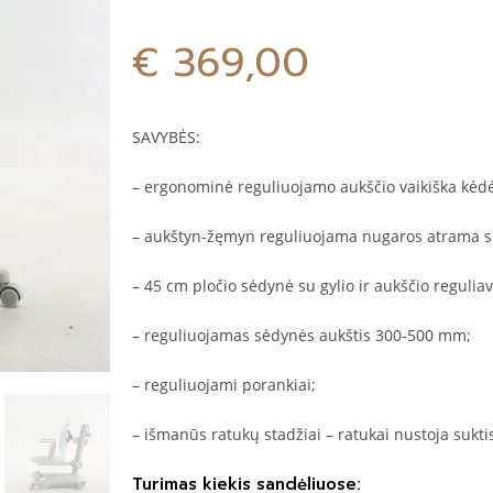
€
369,00
SAVYBĖS:
– ergonominė reguliuojamo aukščio vaikiška kėdė
– aukštyn-žęmyn reguliuojama nugaros atrama 
– 45 cm pločio sėdynė su gylio ir aukščio regulia
– reguliuojamas sėdynės aukštis 300-500 mm;
– reguliuojami porankiai;
– išmanūs ratukų stadžiai – ratukai nustoja sukti
Turimas kiekis sandėliuose: