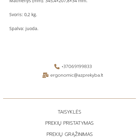
Matmenys (mm): 345,4×207,8×34 mm.
Svoris: 0,2 kg.
Spalva: juoda.
+37069199833
ergonomic@azprekyba.lt
TAISYKLĖS
PREKIŲ PRISTATYMAS
PREKIŲ GRĄŽINIMAS