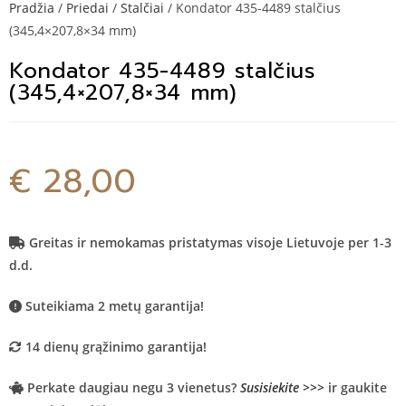
Pradžia
/
Priedai
/
Stalčiai
/ Kondator 435-4489 stalčius
(345,4×207,8×34 mm)
Kondator 435-4489 stalčius
(345,4×207,8×34 mm)
€
28,00
Greitas ir nemokamas pristatymas visoje Lietuvoje per 1-3
d.d.
Suteikiama 2 metų garantija!
14 dienų grąžinimo garantija!
Perkate daugiau negu 3 vienetus?
Susisiekite >>>
ir gaukite