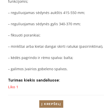
funkcijomis;
– reguliuojamas sėdynės aukštis 415-550 mm;
– reguliuojamas sėdynės gylis 340-370 mm;
– fiksuoti porankiai;
– minkštai arba kietai dangai skirti ratukai (pasirinktinai),
– kėdės pagrindo ir rėmo spalva: balta;
– galimos įvairios gobeleno spalvos.
Turimas kiekis sandėliuose:
Liko 1
Į KREPŠELĮ