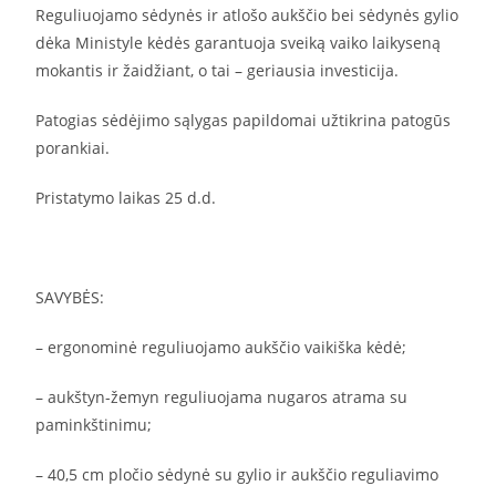
Reguliuojamo sėdynės ir atlošo aukščio bei sėdynės gylio
dėka Ministyle kėdės garantuoja sveiką vaiko laikyseną
mokantis ir žaidžiant, o tai – geriausia investicija.
Patogias sėdėjimo sąlygas papildomai užtikrina patogūs
porankiai.
Pristatymo laikas 25 d.d.
SAVYBĖS:
– ergonominė reguliuojamo aukščio vaikiška kėdė;
– aukštyn-žemyn reguliuojama nugaros atrama su
paminkštinimu;
– 40,5 cm pločio sėdynė su gylio ir aukščio reguliavimo