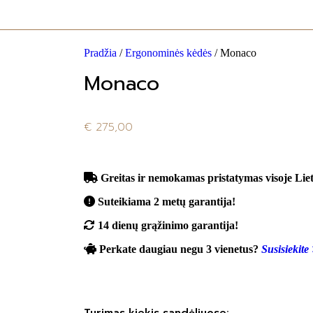
Pradžia
/
Ergonominės kėdės
/ Monaco
Monaco
€
275,00
Greitas ir nemokamas pristatymas visoje Liet
Suteikiama 2 metų garantija!
14 dienų grąžinimo garantija!
Perkate daugiau negu 3 vienetus?
Susisiekite
Turimas kiekis sandėliuose: