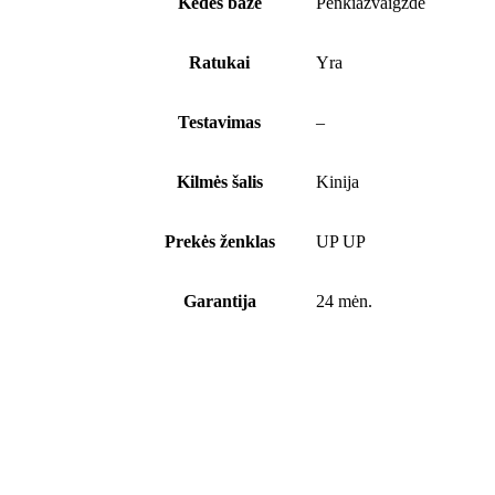
Kėdės bazė
Penkiažvaigždė
Ratukai
Yra
Testavimas
–
Kilmės šalis
Kinija
Prekės ženklas
UP UP
Garantija
24 mėn.