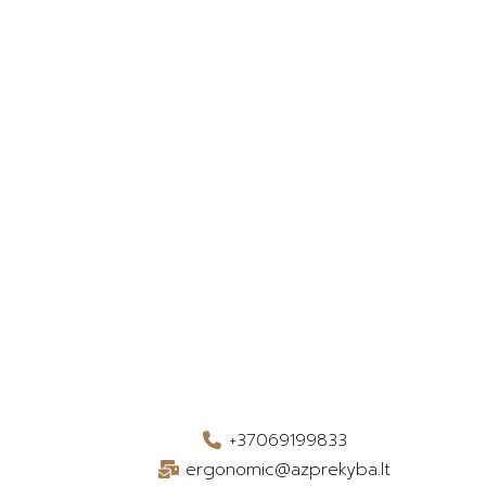
+37069199833
ergonomic@azprekyba.lt