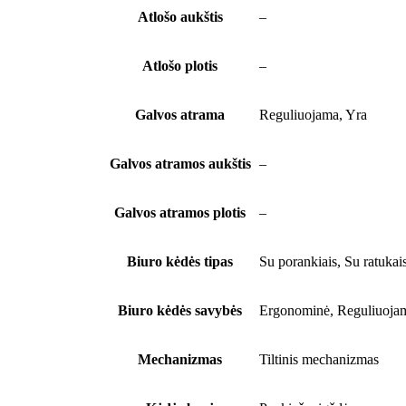
Atlošo aukštis
–
Atlošo plotis
–
Galvos atrama
Reguliuojama, Yra
Galvos atramos aukštis
–
Galvos atramos plotis
–
Biuro kėdės tipas
Su porankiais, Su ratukai
Biuro kėdės savybės
Ergonominė, Reguliuojama
Mechanizmas
Tiltinis mechanizmas