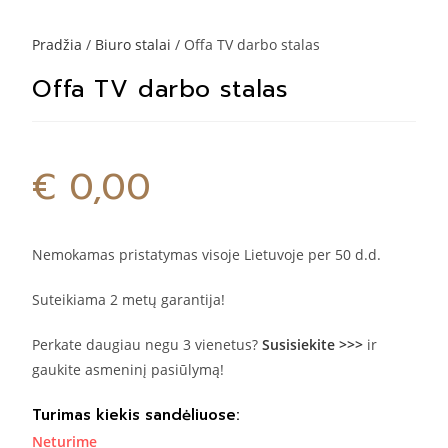
Pradžia
/
Biuro stalai
/ Offa TV darbo stalas
Offa TV darbo stalas
€
0,00
Nemokamas pristatymas visoje Lietuvoje per 50 d.d.
Suteikiama 2 metų garantija!
Perkate daugiau negu 3 vienetus?
Susisiekite >>>
ir
gaukite asmeninį pasiūlymą!
Turimas kiekis sandėliuose:
Neturime