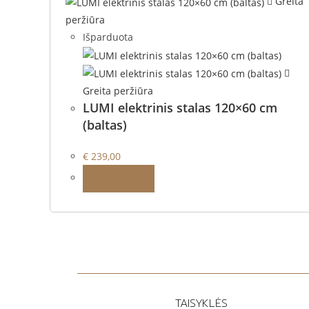
Greita
peržiūra
Išparduota
Greita peržiūra
LUMI elektrinis stalas 120×60 cm
(baltas)
€
239,00
DAUGIAU
TAISYKLĖS