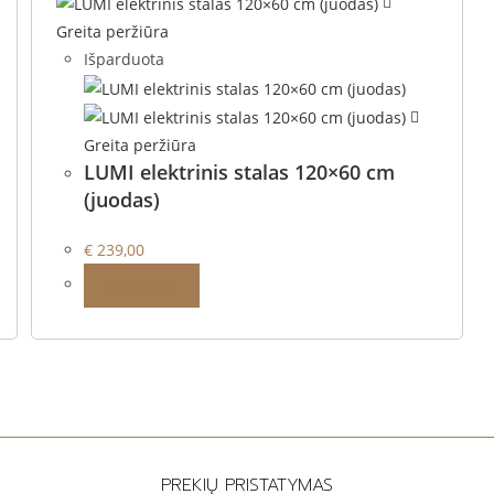
Greita peržiūra
Išparduota
Greita peržiūra
LUMI elektrinis stalas 120×60 cm
(juodas)
€
239,00
DAUGIAU
PREKIŲ PRISTATYMAS