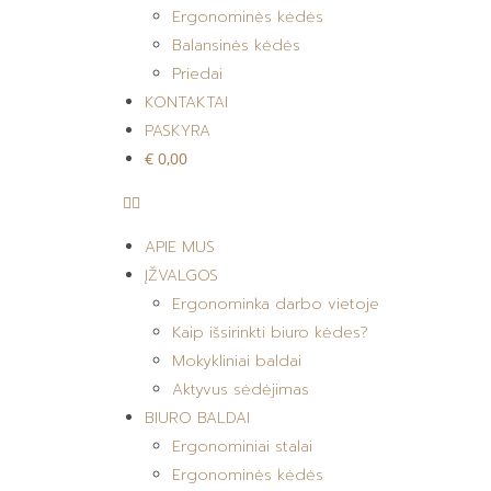
Ergonominės kėdės
Balansinės kėdės
Priedai
KONTAKTAI
PASKYRA
€ 0,00
APIE MUS
ĮŽVALGOS
Ergonominka darbo vietoje
Kaip išsirinkti biuro kėdes?
Mokykliniai baldai
Aktyvus sėdėjimas
BIURO BALDAI
Ergonominiai stalai
Ergonominės kėdės