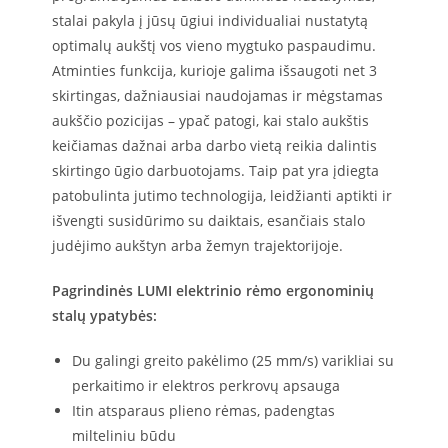
stalai pakyla į jūsų ūgiui individualiai nustatytą
optimalų aukštį vos vieno mygtuko paspaudimu.
Atminties funkcija, kurioje galima išsaugoti net 3
skirtingas, dažniausiai naudojamas ir mėgstamas
aukščio pozicijas – ypač patogi, kai stalo aukštis
keičiamas dažnai arba darbo vietą reikia dalintis
skirtingo ūgio darbuotojams. Taip pat yra įdiegta
patobulinta jutimo technologija, leidžianti aptikti ir
išvengti susidūrimo su daiktais, esančiais stalo
judėjimo aukštyn arba žemyn trajektorijoje.
Pagrindinės LUMI elektrinio rėmo ergonominių
stalų ypatybės:
Du galingi greito pakėlimo (25 mm/s) varikliai su
perkaitimo ir elektros perkrovų apsauga
Itin atsparaus plieno rėmas, padengtas
milteliniu būdu