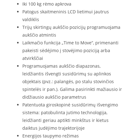
Iki 100 kg rėmo apkrova
Patogus skaitmeninis LCD lietimui jautrus
valdiklis
Trijų skirtingų aukščio pozicijų programuojama
aukščio atmintis
Laikmačio funkcija „Time to Move“, primenanti
pakeisti sėdėjimo į stovėjimo poziciją arba
atvirkščiai
Programuojamas aukščio diapazonas,
leidžiantis išvengti susidūrimų su aplinkos
objektais (pvz.: palangės, po stalu stovinčios
spintelės ir pan.). Galima pasirinkti mažiausio ir
didžiausio aukščio parametrus
Patentuota giroskopinė susidūrimų išvengimo
sistema: patobulinta jutimo technologija,
leidžianti geriau aptikti minkštus ir kietus
daiktus judėjimo trajektorijoje
Energijos taupymo režimas