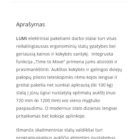
Aprašymas
LUMI
elektriniai pakeliami darbo stalai turi visas
reikalingiausias ergonominių stalų ypatybes bei
geriausią kainos ir kokybės santykį. Integruota
funkcija „Time to Move“ primena jums atsistoti ir
prasimankštinti. Aukštos kokybės ir galingos dviejų
pakopų plieno teleskopinės rėmo kojos lengvai ir
greitai pakelia net sunkiai apkrautą (iki 100 kg)
stalą į jūsų ūgiui nustatytą optimalų aukštį (nuo
720 mm iki 1200 mm) vos vieno mygtuko
paspaudimu. O modernus stalo dizainas lengvai
pritaikomas bet kokioje aplinkoje.
Išmanūs skaitmeniniai stalų valdikliai turi
programuojamus aukščio atminties nustatymus,