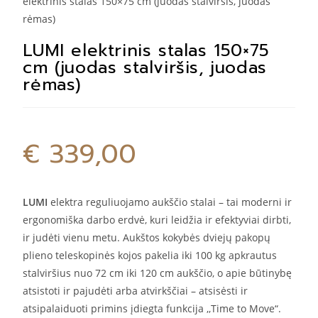
elektrinis stalas 150×75 cm (juodas stalviršis, juodas
rėmas)
LUMI elektrinis stalas 150×75
cm (juodas stalviršis, juodas
rėmas)
€
339,00
LUMI
elektra reguliuojamo aukščio stalai – tai moderni ir
ergonomiška darbo erdvė, kuri leidžia ir efektyviai dirbti,
ir judėti vienu metu. Aukštos kokybės dviejų pakopų
plieno teleskopinės kojos pakelia iki 100 kg apkrautus
stalviršius nuo 72 cm iki 120 cm aukščio, o apie būtinybę
atsistoti ir pajudėti arba atvirkščiai – atsisėsti ir
atsipalaiduoti primins įdiegta funkcija ,,Time to Move“.