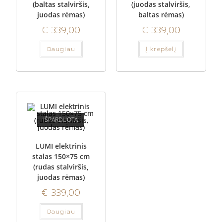
(baltas stalviršis,
(juodas stalviršis,
juodas rėmas)
baltas rėmas)
€
339,00
€
339,00
Daugiau
Į krepšelį
IŠPARDUOTA
LUMI elektrinis
stalas 150×75 cm
(rudas stalviršis,
juodas rėmas)
€
339,00
Daugiau