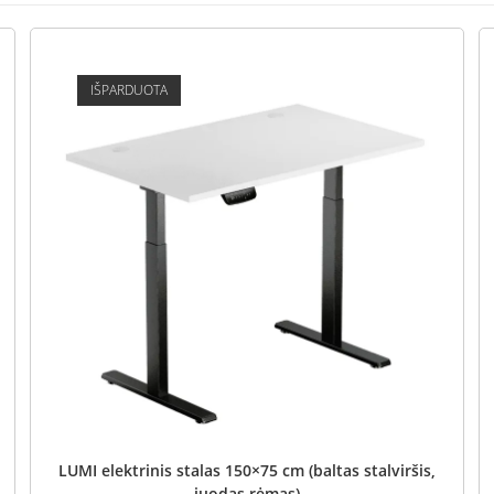
IŠPARDUOTA
LUMI elektrinis stalas 150×75 cm (baltas stalviršis,
juodas rėmas)