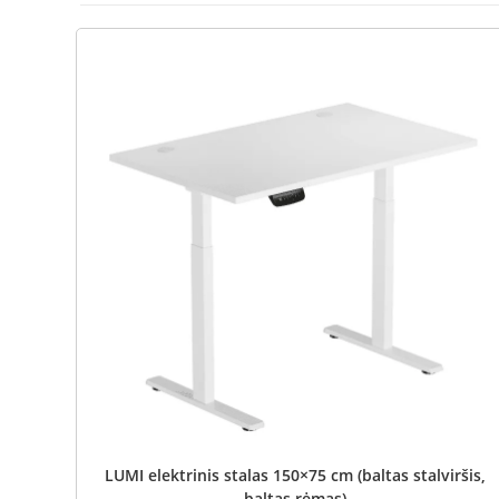
LUMI elektrinis stalas 150×75 cm (baltas stalviršis,
baltas rėmas)